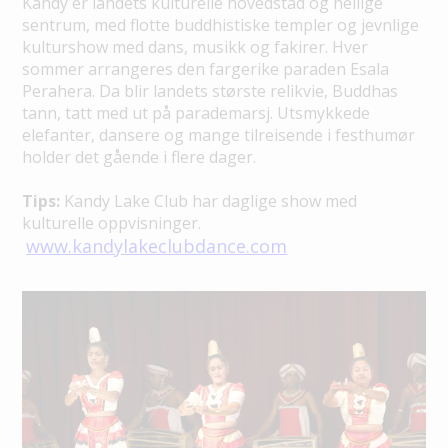
Kandy er landets kulturelle hovedstad og hellige
sentrum, med flotte buddhistiske templer og jevnlige
kulturshow med dans, musikk og fakirer. Hver
sommer arrangeres den fargerike paraden Esala
Perahera. Da blir landets største relikvie, Buddhas
tann, tatt med ut på parademarsj. Utsmykkede
elefanter, dansere og mange tilreisende i festhumør
holder det gående i flere dager.
Tips:
Kandy Lake Club har daglige show med
kulturelle oppvisninger.
www.kandylakeclubdance.com