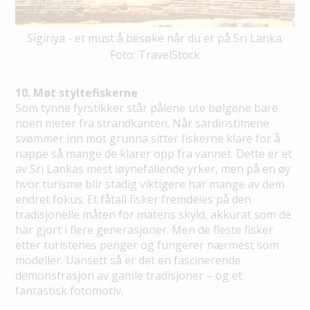
Sigiriya - et must å besøke når du er på Sri Lanka.
Foto: TravelStock
10. Møt styltefiskerne
Som tynne fyrstikker står pålene ute bølgene bare
noen meter fra strandkanten. Når sardinstimene
svømmer inn mot grunna sitter fiskerne klare for å
nappe så mange de klarer opp fra vannet. Dette er et
av Sri Lankas mest iøynefallende yrker, men på en øy
hvor turisme blir stadig viktigere har mange av dem
endret fokus. Et fåtall fisker fremdeles på den
tradisjonelle måten for matens skyld, akkurat som de
har gjort i flere generasjoner. Men de fleste fisker
etter turistenes penger og fungerer nærmest som
modeller. Uansett så er det en fascinerende
demonstrasjon av gamle tradisjoner – og et
fantastisk fotomotiv.