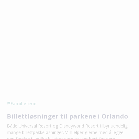
Familieferie
#
Billettløsninger til parkene i Orlando
Både Universal Resort og Disneyworld Resort tilbyr uendelig
mange billettpakkeløsninger. Vi hjelper gjerne med å legge
opp forslag til hvilke billetter som passer best for dere.