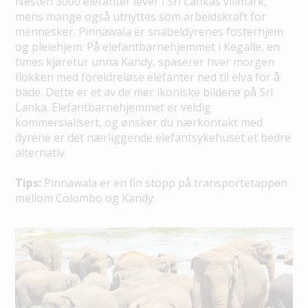
Nesten 3000 elefanter lever i Sri Lankas villmark,
mens mange også utnyttes som arbeidskraft for
mennesker. Pinnawala er snabeldyrenes fosterhjem
og pleiehjem: På elefantbarnehjemmet i Kegalle, en
times kjøretur unna Kandy, spaserer hver morgen
flokken med foreldreløse elefanter ned til elva for å
bade. Dette er et av de mer ikoniske bildene på Sri
Lanka. Elefantbarnehjemmet er veldig
kommersialisert, og ønsker du nærkontakt med
dyrene er det nærliggende elefantsykehuset et bedre
alternativ.
Tips:
Pinnawala er en fin stopp på transportetappen
mellom Colombo og Kandy.