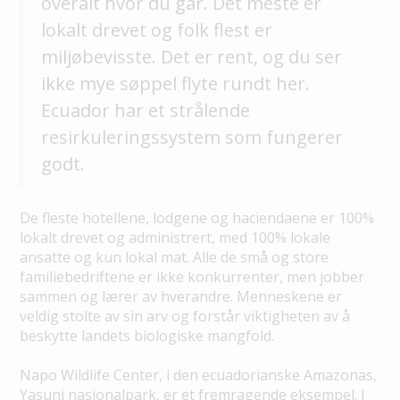
overalt hvor du går. Det meste er
lokalt drevet og folk flest er
miljøbevisste. Det er rent, og du ser
ikke mye søppel flyte rundt her.
Ecuador har et strålende
resirkuleringssystem som fungerer
godt.
De fleste hotellene, lodgene og haciendaene er 100%
lokalt drevet og administrert, med 100% lokale
ansatte og kun lokal mat. Alle de små og store
familiebedriftene er ikke konkurrenter, men jobber
sammen og lærer av hverandre. Menneskene er
veldig stolte av sin arv og forstår viktigheten av å
beskytte landets biologiske mangfold.
Napo Wildlife Center, i den ecuadorianske Amazonas,
Yasuni nasjonalpark, er et fremragende eksempel. I