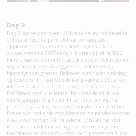
Dag 3:
Dag 3 kjørte vi sørover i «Vulcano Valley» og besøkte
Cotopaxi nasjonalpark. Det var en fantastisk
opplevelse. Cotopaxi er verdens høyeste aktive
vulkan med sine 5897 moh. Vi kjørte opp til ca 3800
meters høyde hvor et fantastisk slettelandskap åpnet
seg med vulkaner på begge sider. Villhester og
hjortedyr som gresset, fjellrever som tuslet omkring
og kondorer i luften. Ubeskrivelig vakkert. Dette kan
ikke beskrives eller fortelles om, det må oppleves.
Det finnes også ville lamaer her, men de så vi ikke
denne gangen. Vi gikk en fin tur rundt en lagune,
pass på å gå sakte, for høyden merker man fort her.
Det er overraskende mye blomster og mindre vekster
å se, tross høyden. Vår reiseleder Cristian har stor
kunnskap om det meste, og har lært oss mye om
hvordan dyrelivet og faunaen har tilpasset seg å leve