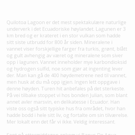
Quilotoa Lagoon er det mest spektakulære naturlige
underverk i det Ecuadoriske høylandet. Lagunen er 3
km bred og er krateret i en stor vulkan som hadde
sitt siste utbrudd for 800 år siden. Mineralene i
vannet viser forskjellige farger fra turkis, grønt, blått
og gult avhengig av været og mineralene som siver
opp i lagunen. Vannet inneholder mye karbondioksid
og hydrogen sulfid, noe som gjør at ingenting lever
der. Man kan gå de 400 høydemetrene ned til vannet,
men husk at du må opp igjen. Ingen lett oppgave i
denne høyden. Turen hit anbefales på det sterkeste.
På vei tilbake stoppet vi hos bonden Julian, som blant
annet avler marsvin, en delikatesse i Ecuador. Han
viste oss også sitt typiske hus fra området, hvor han
hadde bodd i hele sitt liv, og fortalte om sin tilværelse.
Mer lokalt enn det får vi ikke. Veldig interessant.