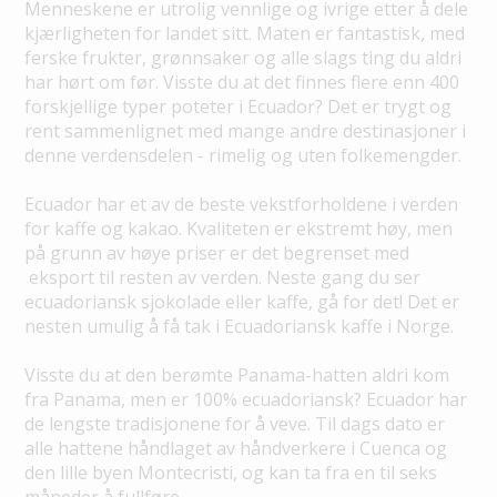
Menneskene er utrolig vennlige og ivrige etter å dele
kjærligheten for landet sitt. Maten er fantastisk, med
ferske frukter, grønnsaker og alle slags ting du aldri
har hørt om før. Visste du at det finnes flere enn 400
forskjellige typer poteter i Ecuador? Det er trygt og
rent sammenlignet med mange andre destinasjoner i
denne verdensdelen - rimelig og uten folkemengder.
Ecuador har et av de beste vekstforholdene i verden
for kaffe og kakao. Kvaliteten er ekstremt høy, men
på grunn av høye priser er det begrenset med
eksport til resten av verden. Neste gang du ser
ecuadoriansk sjokolade eller kaffe, gå for det! Det er
nesten umulig å få tak i Ecuadoriansk kaffe i Norge.
Visste du at den berømte Panama-hatten aldri kom
fra Panama, men er 100% ecuadoriansk? Ecuador har
de lengste tradisjonene for å veve. Til dags dato er
alle hattene håndlaget av håndverkere i Cuenca og
den lille byen Montecristi, og kan ta fra en til seks