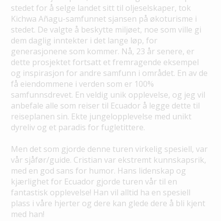
stedet for å selge landet sitt til oljeselskaper, tok
Kichwa Añagu-samfunnet sjansen på økoturisme i
stedet. De valgte å beskytte miljøet, noe som ville gi
dem daglig inntekter i det lange løp, for
generasjonene som kommer. Nå, 23 år senere, er
dette prosjektet fortsatt et fremragende eksempel
og inspirasjon for andre samfunn i området. En av de
få eiendommene i verden som er 100%
samfunnsdrevet. En veldig unik opplevelse, og jeg vil
anbefale alle som reiser til Ecuador å legge dette til
reiseplanen sin. Ekte jungelopplevelse med unikt
dyreliv og et paradis for fugletittere.
Men det som gjorde denne turen virkelig spesiell, var
vår sjåfør/guide. Cristian var ekstremt kunnskapsrik,
med en god sans for humor. Hans lidenskap og
kjærlighet for Ecuador gjorde turen vår til en
fantastisk opplevelse! Han vil alltid ha en spesiell
plass i våre hjerter og dere kan glede dere å bli kjent
med han!