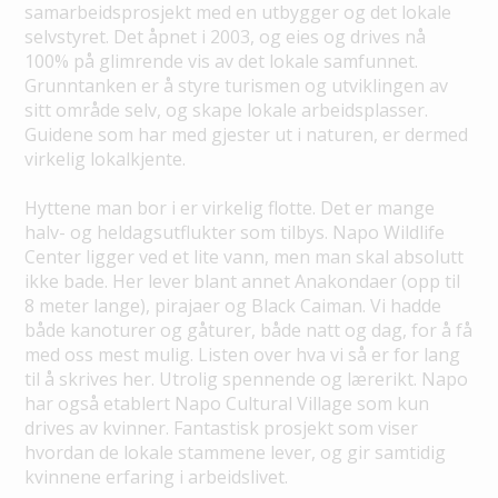
samarbeidsprosjekt med en utbygger og det lokale
selvstyret. Det åpnet i 2003, og eies og drives nå
100% på glimrende vis av det lokale samfunnet.
Grunntanken er å styre turismen og utviklingen av
sitt område selv, og skape lokale arbeidsplasser.
Guidene som har med gjester ut i naturen, er dermed
virkelig lokalkjente.
Hyttene man bor i er virkelig flotte. Det er mange
halv- og heldagsutflukter som tilbys. Napo Wildlife
Center ligger ved et lite vann, men man skal absolutt
ikke bade. Her lever blant annet Anakondaer (opp til
8 meter lange), pirajaer og Black Caiman. Vi hadde
både kanoturer og gåturer, både natt og dag, for å få
med oss mest mulig. Listen over hva vi så er for lang
til å skrives her. Utrolig spennende og lærerikt. Napo
har også etablert Napo Cultural Village som kun
drives av kvinner. Fantastisk prosjekt som viser
hvordan de lokale stammene lever, og gir samtidig
kvinnene erfaring i arbeidslivet.