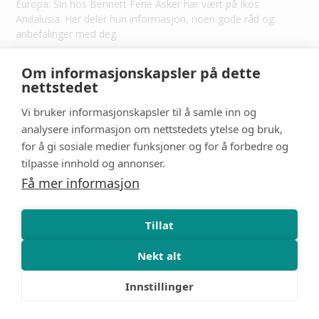
Europa. Siri hos Bennett Ferie Asker har vært på Ikos
Andalusia. Her deler hun informasjon, noen gode råd og
anbefalinger med deg.
Les mer
Om informasjonskapsler på dette
nettstedet
Vi bruker informasjonskapsler til å samle inn og
analysere informasjon om nettstedets ytelse og bruk,
for å gi sosiale medier funksjoner og for å forbedre og
tilpasse innhold og annonser.
Få mer informasjon
Tillat
Nekt alt
Innstillinger