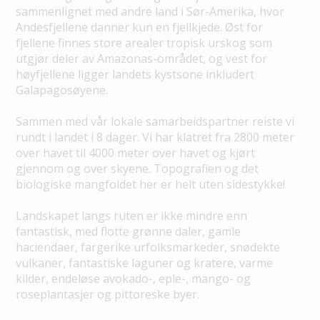
sammenlignet med andre land i Sør-Amerika, hvor
Andesfjellene danner kun en fjellkjede. Øst for
fjellene finnes store arealer tropisk urskog som
utgjør deler av Amazonas-området, og vest for
høyfjellene ligger landets kystsone inkludert
Galapagosøyene.
Sammen med vår lokale samarbeidspartner reiste vi
rundt i landet i 8 dager. Vi har klatret fra 2800 meter
over havet til 4000 meter over havet og kjørt
gjennom og over skyene. Topografien og det
biologiske mangfoldet her er helt uten sidestykke!
Landskapet langs ruten er ikke mindre enn
fantastisk, med flotte grønne daler, gamle
haciendaer, fargerike urfolksmarkeder, snødekte
vulkaner, fantastiske laguner og kratere, varme
kilder, endeløse avokado-, eple-, mango- og
roseplantasjer og pittoreske byer.