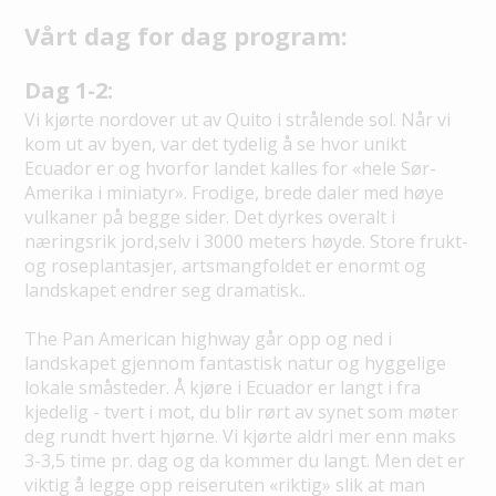
Vårt dag for dag program:
Dag 1-2:
Vi kjørte nordover ut av Quito i strålende sol. Når vi
kom ut av byen, var det tydelig å se hvor unikt
Ecuador er og hvorfor landet kalles for «hele Sør-
Amerika i miniatyr». Frodige, brede daler med høye
vulkaner på begge sider. Det dyrkes overalt i
næringsrik jord,selv i 3000 meters høyde. Store frukt-
og roseplantasjer, artsmangfoldet er enormt og
landskapet endrer seg dramatisk..
The Pan American highway går opp og ned i
landskapet gjennom fantastisk natur og hyggelige
lokale småsteder. Å kjøre i Ecuador er langt i fra
kjedelig - tvert i mot, du blir rørt av synet som møter
deg rundt hvert hjørne. Vi kjørte aldri mer enn maks
3-3,5 time pr. dag og da kommer du langt. Men det er
viktig å legge opp reiseruten «riktig» slik at man