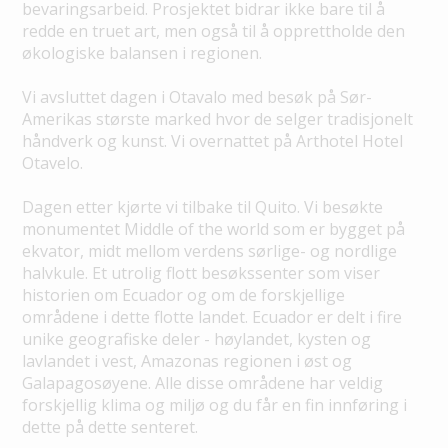
bevaringsarbeid. Prosjektet bidrar ikke bare til å
redde en truet art, men også til å opprettholde den
økologiske balansen i regionen.
Vi avsluttet dagen i Otavalo med besøk på Sør-
Amerikas største marked hvor de selger tradisjonelt
håndverk og kunst. Vi overnattet på Arthotel Hotel
Otavelo.
Dagen etter kjørte vi tilbake til Quito. Vi besøkte
monumentet Middle of the world som er bygget på
ekvator, midt mellom verdens sørlige- og nordlige
halvkule. Et utrolig flott besøkssenter som viser
historien om Ecuador og om de forskjellige
områdene i dette flotte landet. Ecuador er delt i fire
unike geografiske deler - høylandet, kysten og
lavlandet i vest, Amazonas regionen i øst og
Galapagosøyene. Alle disse områdene har veldig
forskjellig klima og miljø og du får en fin innføring i
dette på dette senteret.