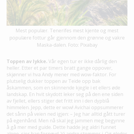
Mest populær. Tenerifes mest kjente og mest
populære fottur går gjennom den grønne og vakre
Maska-dalen. Foto: Pixabay
Toppen av lykke.
Vår egen tur er ikke dårlig den
heller. Etter et par timers bratt gange oppover,
skjønner vi hva Andy mener med wow-faktor. For
plutselig dukker toppen av Teide opp bak
åskammen, som en skinnende kjegle i et ellers øde
landskap. En hvit skydott leker seg på den ene siden
av fjellet, ellers stiger det fritt inn i den dypblå
himmelen. Jepp, dette er wow! Avichai oppsummerer
det sånn på veien ned igjen: – Jeg har alltid gått turer
på egenhånd. Men nå skal jeg jammen meg begynne
å gå mer med guide. Dette hadde jeg aldri funnet
alene, sier han fornøyd. Vi andre stemmer i. Og gleder