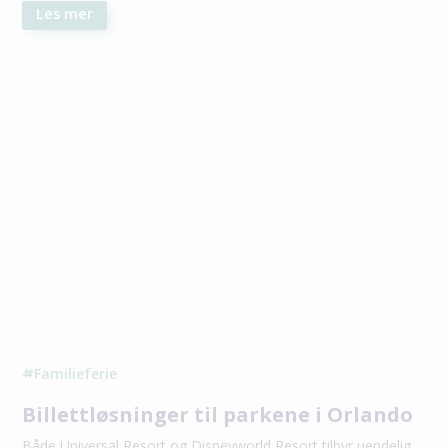
Les mer
Familieferie
#
Billettløsninger til parkene i Orlando
Både Universal Resort og Disneyworld Resort tilbyr uendelig