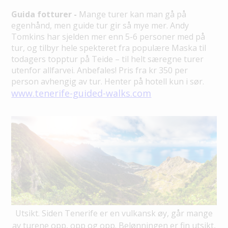
Guida fotturer -
Mange turer kan man gå på
egenhånd, men guide tur gir så mye mer. Andy
Tomkins har sjelden mer enn 5-6 personer med på
tur, og tilbyr hele spekteret fra populære Maska til
todagers topptur på Teide – til helt særegne turer
utenfor allfarvei. Anbefales! Pris fra kr 350 per
person avhengig av tur. Henter på hotell kun i sør.
www.tenerife-guided-walks.com
Utsikt. Siden Tenerife er en vulkansk øy, går mange
av turene opp, opp og opp. Belønningen er fin utsikt,