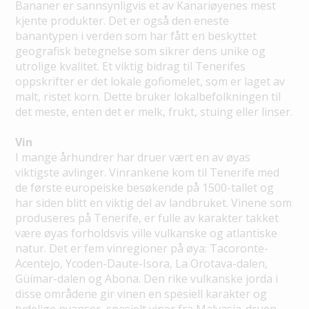
Bananer er sannsynligvis et av Kanariøyenes mest
kjente produkter. Det er også den eneste
banantypen i verden som har fått en beskyttet
geografisk betegnelse som sikrer dens unike og
utrolige kvalitet. Et viktig bidrag til Tenerifes
oppskrifter er det lokale gofiomelet, som er laget av
malt, ristet korn. Dette bruker lokalbefolkningen til
det meste, enten det er melk, frukt, stuing eller linser.
Vin
I mange århundrer har druer vært en av øyas
viktigste avlinger. Vinrankene kom til Tenerife med
de første europeiske besøkende på 1500-tallet og
har siden blitt en viktig del av landbruket. Vinene som
produseres på Tenerife, er fulle av karakter takket
være øyas forholdsvis ville vulkanske og atlantiske
natur. Det er fem vinregioner på øya: Tacoronte-
Acentejo, Ycoden-Daute-Isora, La Orotava-dalen,
Güímar-dalen og Abona. Den rike vulkanske jorda i
disse områdene gir vinen en spesiell karakter og