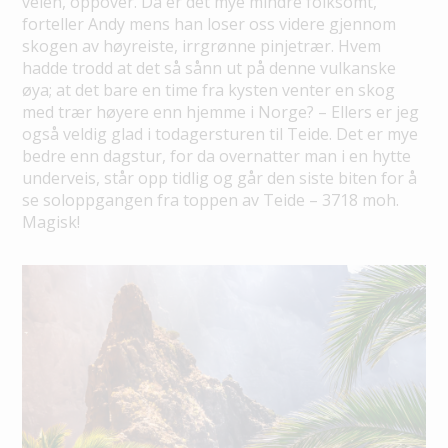
veien, oppover. Da er det mye mindre folksomt,
forteller Andy mens han loser oss videre gjennom
skogen av høyreiste, irrgrønne pinjetrær. Hvem
hadde trodd at det så sånn ut på denne vulkanske
øya; at det bare en time fra kysten venter en skog
med trær høyere enn hjemme i Norge? – Ellers er jeg
også veldig glad i todagersturen til Teide. Det er mye
bedre enn dagstur, for da overnatter man i en hytte
underveis, står opp tidlig og går den siste biten for å
se soloppgangen fra toppen av Teide – 3718 moh.
Magisk!