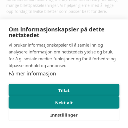
mange billettpakkeløsninger. Vi hjelper gjerne med å legge
opp forslag til hvilke billetter som passer best for dere.
Les mer
Om informasjonskapsler på dette
nettstedet
Vi bruker informasjonskapsler til å samle inn og
analysere informasjon om nettstedets ytelse og bruk,
for å gi sosiale medier funksjoner og for å forbedre og
tilpasse innhold og annonser.
Få mer informasjon
Tillat
Nekt alt
Innstillinger
Familieferie
#