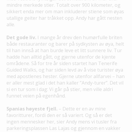
mindre merkede stier. Totalt over 900 kilometer, og
sikkert enda mer om man inkluderer stiene som øyas
utallige geiter har tråkket opp. Andy har gått nesten
alle.
Det gode liv.
I mange år drev den humørfulle briten
både restauranter og barer på sydkysten av øya, helt
til han innså at han burde leve et litt sunnere liv. Tur
hadde han alltid gått, og gjerne utenfor de kjente
områdene. Så for tre år siden startet han Tenerife
Guided Walks, og har siden levd av å vise turister øya
med apostlenes hester. Gjerne utenfor allfarvei – han
er aller mest glad i det han kaller ”Andy-turer”. Det vil
si en tur som i dag: Vi går på stier, men ville aldri
funnet veien på egenhånd.
Spanias høyeste fjell.
– Dette er en av mine
favoritturer, fordi den er så variert. Og så er det
ingen mennesker her, sier Andy mens vi tusler fra
parkeringsplassen Las Lajas og gjennom en vakker