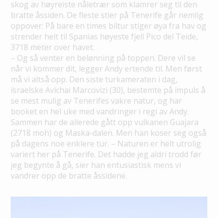
skog av høyreiste nåletrær som klamrer seg til den
bratte åssiden. De fleste stier på Tenerife går nemlig
oppover: På bare en times biltur stiger øya fra hav og
strender helt til Spanias høyeste fjell Pico del Teide,
3718 meter over havet.
– Og så venter en belønning på toppen. Dere vil se
når vi kommer dit, legger Andy ertende til. Men først
må vi altså opp. Den siste turkameraten i dag,
israelske Avichai Marcovizi (30), bestemte på impuls å
se mest mulig av Tenerifes vakre natur, og har
booket en hel uke med vandringer i regi av Andy.
Sammen har de allerede gått opp vulkanen Guajara
(2718 moh) og Maska-dalen. Men han koser seg også
på dagens noe enklere tur. – Naturen er helt utrolig
variert her på Tenerife. Det hadde jeg aldri trodd før
jeg begynte å gå, sier han entusiastisk mens vi
vandrer opp de bratte åssidene.