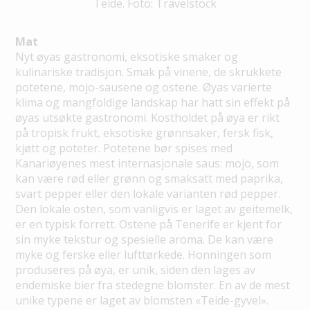
Teide. Foto: Travelstock
Mat
Nyt øyas gastronomi, eksotiske smaker og
kulinariske tradisjon. Smak på vinene, de skrukkete
potetene, mojo-sausene og ostene. Øyas varierte
klima og mangfoldige landskap har hatt sin effekt på
øyas utsøkte gastronomi. Kostholdet på øya er rikt
på tropisk frukt, eksotiske grønnsaker, fersk fisk,
kjøtt og poteter. Potetene bør spises med
Kanariøyenes mest internasjonale saus: mojo, som
kan være rød eller grønn og smaksatt med paprika,
svart pepper eller den lokale varianten rød pepper.
Den lokale osten, som vanligvis er laget av geitemelk,
er en typisk forrett. Ostene på Tenerife er kjent for
sin myke tekstur og spesielle aroma. De kan være
myke og ferske eller lufttørkede. Honningen som
produseres på øya, er unik, siden den lages av
endemiske bier fra stedegne blomster. En av de mest
unike typene er laget av blomsten «Teide-gyvel».