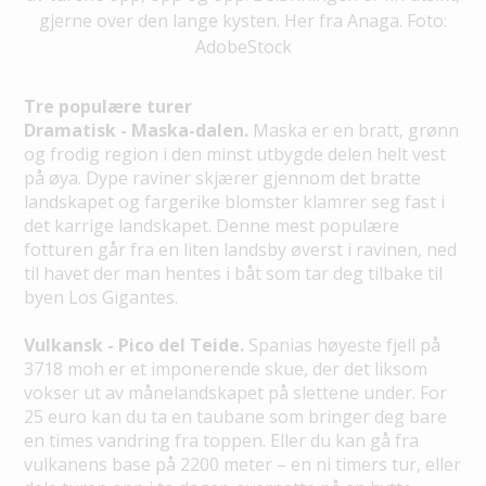
gjerne over den lange kysten. Her fra Anaga. Foto:
AdobeStock
Tre populære turer
Dramatisk - Maska-dalen.
Maska er en bratt, grønn
og frodig region i den minst utbygde delen helt vest
på øya. Dype raviner skjærer gjennom det bratte
landskapet og fargerike blomster klamrer seg fast i
det karrige landskapet. Denne mest populære
fotturen går fra en liten landsby øverst i ravinen, ned
til havet der man hentes i båt som tar deg tilbake til
byen Los Gigantes.
Vulkansk - Pico del Teide.
Spanias høyeste fjell på
3718 moh er et imponerende skue, der det liksom
vokser ut av månelandskapet på slettene under. For
25 euro kan du ta en taubane som bringer deg bare
en times vandring fra toppen. Eller du kan gå fra
vulkanens base på 2200 meter – en ni timers tur, eller