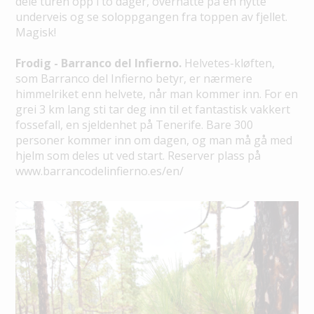
dele turen opp i to dager, overnatte på en hytte
underveis og se soloppgangen fra toppen av fjellet.
Magisk!
Frodig - Barranco del Infierno.
Helvetes-kløften,
som Barranco del Infierno betyr, er nærmere
himmelriket enn helvete, når man kommer inn. For en
grei 3 km lang sti tar deg inn til et fantastisk vakkert
fossefall, en sjeldenhet på Tenerife. Bare 300
personer kommer inn om dagen, og man må gå med
hjelm som deles ut ved start. Reserver plass på
www.barrancodelinfierno.es/en/