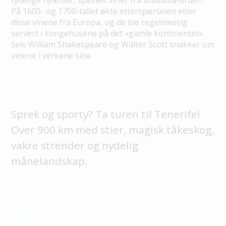
tydelige nyanser, spesielt viner fra Malvasia-druen.
På 1600- og 1700-tallet økte etterspørselen etter
disse vinene fra Europa, og de ble regelmessig
servert i kongehusene på det «gamle kontinentet».
Selv William Shakespeare og Walter Scott snakker om
vinene i verkene sine.
Sprek og sporty? Ta turen til Tenerife!
Over 900 km med stier, magisk tåkeskog,
vakre strender og nydelig
månelandskap.