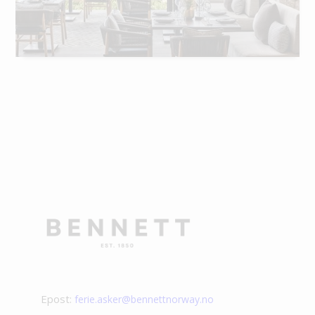
Epost:
ferie.asker@bennettnorway.no