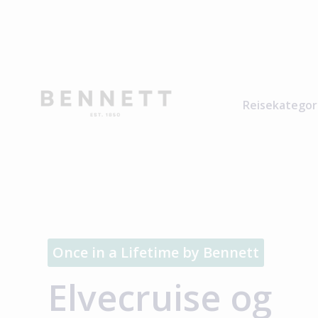
Reisekategor
Once in a Lifetime by Bennett
Elvecruise og