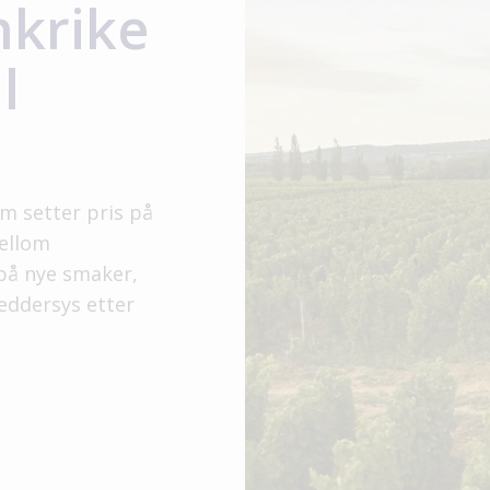
ankrike
l
m setter pris på
mellom
 på nye smaker,
reddersys etter