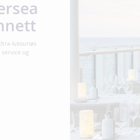
ersea
nnett
ltra-luksuriøs
 service og