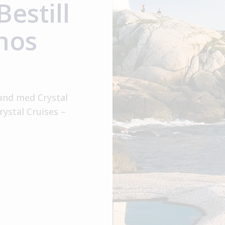
estill
 hos
and med Crystal
ystal Cruises –